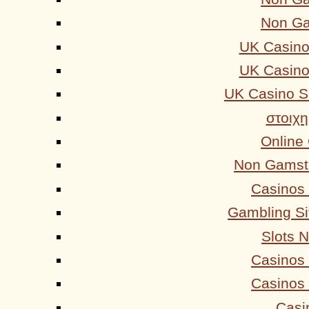
Non Ga
UK Casino
UK Casino
UK Casino S
στοιχη
Online
Non Gamsto
Casinos
Gambling S
Slots 
Casinos
Casinos
Casi