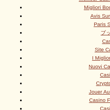
Migliori 
Avis Su
Paris 
ブ
Ca
Site C
I Migli
Nuovi Ca
Cas
Crypt
Jouer Au
Casino F
Cas