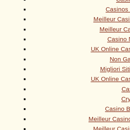
Casinos
Meilleur Cas
Meilleur C
Casino 
UK Online Ca
Non Ga
Migliori S
UK Online Ca
Ca
Cr
Casino B
Meilleur Casin
Meilleur Cas